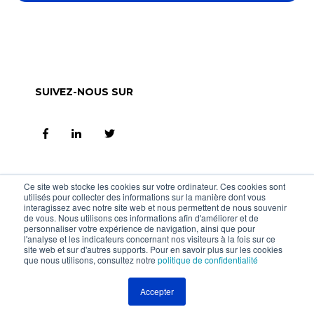
SUIVEZ-NOUS SUR
NOUS CONTACTER
Ce site web stocke les cookies sur votre ordinateur. Ces cookies sont
utilisés pour collecter des informations sur la manière dont vous
interagissez avec notre site web et nous permettent de nous souvenir
TMC France
de vous. Nous utilisons ces informations afin d'améliorer et de
personnaliser votre expérience de navigation, ainsi que pour
l'analyse et les indicateurs concernant nos visiteurs à la fois sur ce
site web et sur d'autres supports. Pour en savoir plus sur les cookies
1, Parvis de la Défense,
que nous utilisons, consultez notre
politique de confidentialité
92044 Paris la Défense cedex – France
Accepter
Tél : 01 80 48 70 00